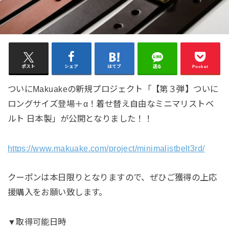
ポスト
シェア
はてブ
送る
Pocket
ついにMakuakeの新規プロジェクト「【第３弾】ついに
ロングサイズ登場＋α！着せ替え自由なミニマリストベ
ルト 日本製」が公開となりました！！
https://www.makuake.com/project/minimalistbelt3rd/
クーポンは本日限りとなりますので、ぜひご獲得の上応
援購入をお願い致します。
▼取得可能日時