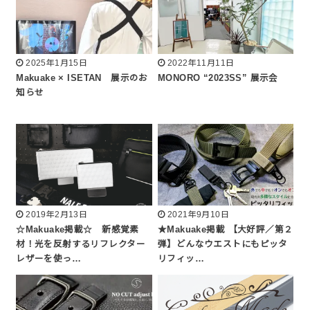
2025年1月15日
2022年11月11日
Makuake × ISETAN 展示のお
MONORO “2023SS” 展示会
知らせ
2019年2月13日
2021年9月10日
☆Makuake掲載☆ 新感覚素
★Makuake掲載 【大好評／第２
材！光を反射するリフレクター
弾】どんなウエストにもピッタ
レザーを使っ…
リフィッ…