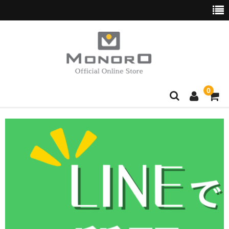
0
ブランド別
Hush Puppies
wott
normaux
Golden Bear