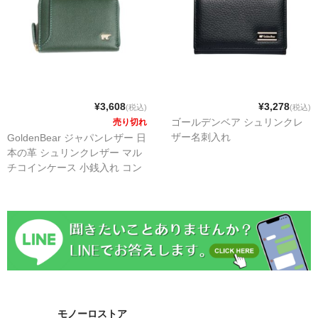
¥3,608
¥3,278
(税込)
(税込)
ゴールデンベア シュリンクレ
売り切れ
ザー名刺入れ
GoldenBear ジャパンレザー 日
本の革 シュリンクレザー マル
チコインケース 小銭入れ コン
パクト アウトポケット 本牛革
ゴールデンベア ブラック
モノーロストア