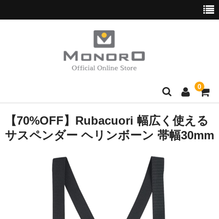
0
ブランド別
【70%OFF】Rubacuori 幅広く使える
サスペンダー ヘリンボーン 帯幅30mm
Hush Puppies
wott
normaux
Golden Bear