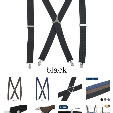
CAPTAIN STAG
UNITED COLORS OF BENETTON
Coloregalo
Rubacuori
SHAUTLANT
バッグ
リュック
ショルダー
ボディ
財布・革小物
長財布