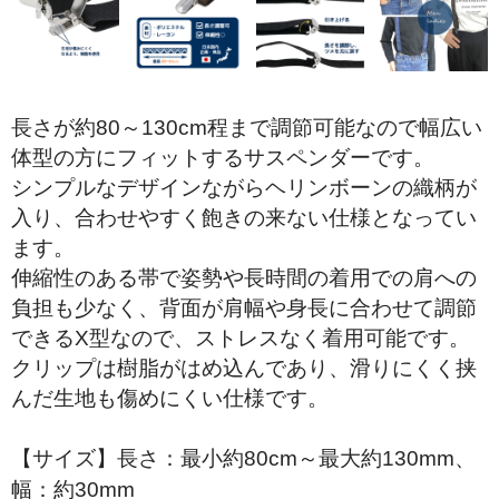
折り財布
小銭入れ
その他.
長さが約80～130cm程まで調節可能なので幅広い
体型の方にフィットするサスペンダーです。
ベルト
シンプルなデザインながらヘリンボーンの織柄が
スタッフブログ
入り、合わせやすく飽きの来ない仕様となってい
ます。
伸縮性のある帯で姿勢や長時間の着用での肩への
負担も少なく、背面が肩幅や身長に合わせて調節
できるX型なので、ストレスなく着用可能です。
クリップは樹脂がはめ込んであり、滑りにくく挟
んだ生地も傷めにくい仕様です。
【サイズ】長さ：最小約80cm～最大約130mm、
幅：約30mm