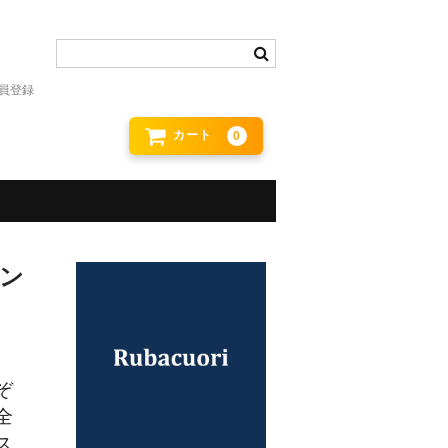
員登録
カート
0
コン
ぞ
全
ス