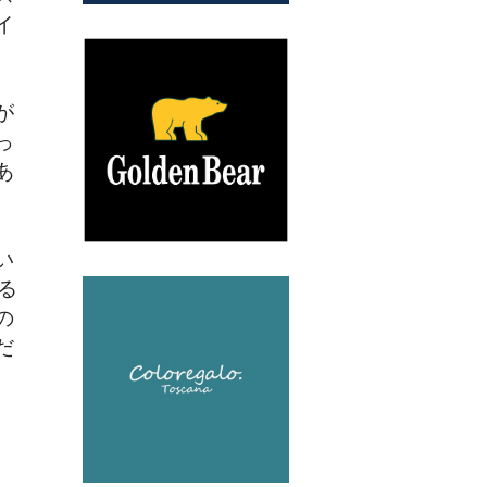
イ
が
っ
あ
い
る
の
だ