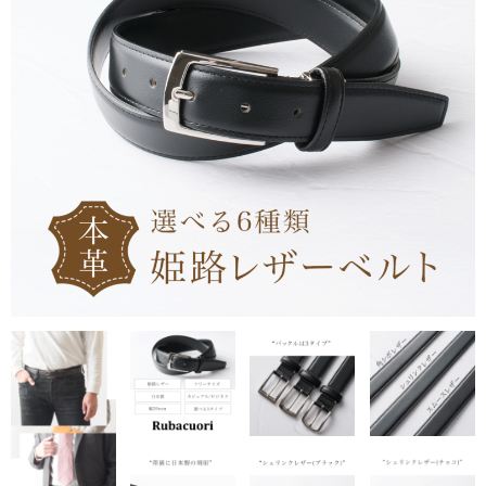
CAPTAIN STAG
UNITED COLORS OF BENETTON
Coloregalo
Rubacuori
SHAUTLANT
バッグ
リュック
ショルダー
ボディ
財布・革小物
長財布