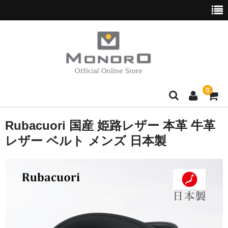
0
ブランド別
Rubacuori 国産 姫路レザー 本革 牛革
レザー ベルト メンズ 日本製
Hush Puppies
wott
normaux
Golden Bear