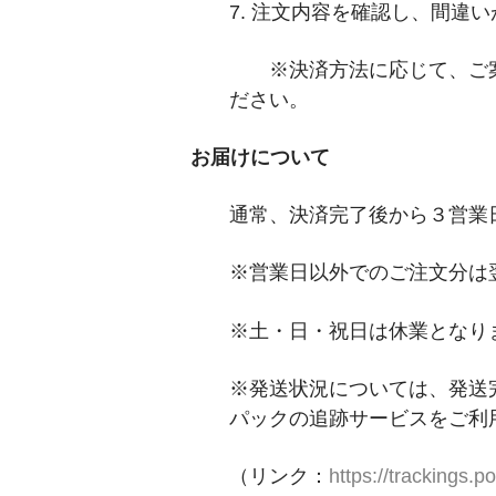
7
.
注文内容を確認し、
間違い
※決済方法に応じて、ご
ださい。
お届けについて
通常、
決済完了後
から
３
営業
※営業日以外でのご注文分は
※土・日・祝日は休業となり
※発送状況については、発送
パックの
追跡サービス
をご利
（リンク：
https://trackings.p