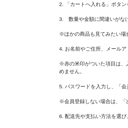
2
.
「カート
へ
入れる」ボタン
3
.
数量や金額に間違いがなけ
※ほかの商品も見てみたい場
4
.
お名前やご住所、メールア
※赤の米印がついた項目は、
めません。
5
.
パスワードを入力し、「会
※
会員登録しない場合
は、
「
6
.
配送先
や支払い方法を選び