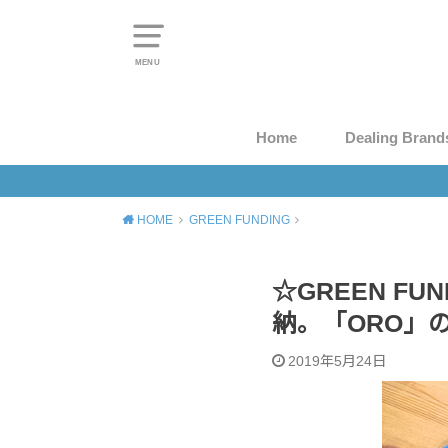
MENU
Home
Dealing Brand
HOME
GREEN FUNDING
☆GREEN F
納。「ORO」
2019年5月24日