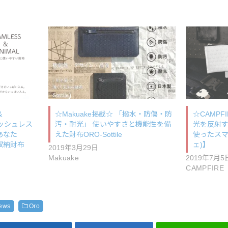
&
☆Makuake掲載☆ 「撥水・防傷・防
☆CAMP
ャッシュレス
汚・耐光」 使いやすさと機能性を備
光を反射
あなた
えた財布ORO-Sottile
使ったスマ
収納財布
ェ)】
2019年3月29日
Makuake
2019年7月5
CAMPFIRE
ews
Oro