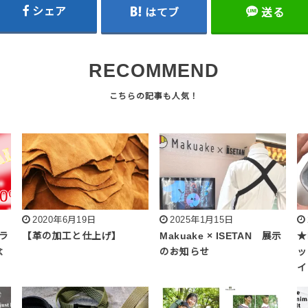
シェア
はてブ
送る
RECOMMEND
2020年6月19日
2025年1月15日
ンラ
【革の加工と仕上げ】
Makuake × ISETAN 展示
★
念
のお知らせ
ッ
イ