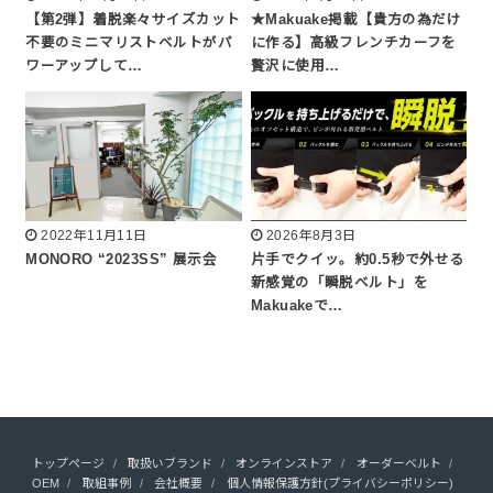
【第2弾】着脱楽々サイズカット
★Makuake掲載【貴方の為だけ
不要のミニマリストベルトがパ
に作る】高級フレンチカーフを
ワーアップして…
贅沢に使用…
2022年11月11日
2026年8月3日
MONORO “2023SS” 展示会
片手でクイッ。約0.5秒で外せる
新感覚の「瞬脱ベルト」を
Makuakeで…
トップページ
取扱いブランド
オンラインストア
オーダーベルト
OEM
取組事例
会社概要
個人情報保護方針(プライバシーポリシー)