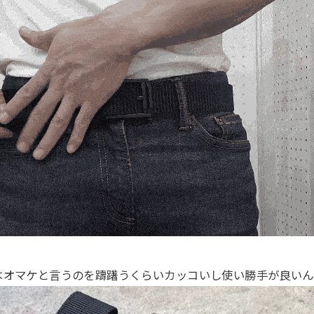
はオマケと言うのを躊躇うくらいカッコいし使い勝手が良いん