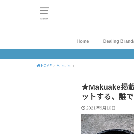
MENU
Home
Dealing Brand
HOME
Makuake
★Makuak
ットする、誰で
2021年9月10日