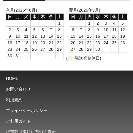
折り財布
今月(2026年8月)
翌月(2026年9月)
日
月
火
水
木
金
土
日
月
火
水
木
金
土
小銭入れ
1
1
2
3
4
5
その他.
2
3
4
5
6
7
8
6
7
8
9
10
11
12
9
10
11
12
13
14
15
13
14
15
16
17
18
19
ベルト
16
17
18
19
20
21
22
20
21
22
23
24
25
26
23
24
25
26
27
28
29
27
28
29
30
スタッフブログ
30
31
(
発送業務休日)
HOME
お問い合わせ
利用規約
プライバシーポリシー
ご利用ガイド
特定商取引法に基づく表示