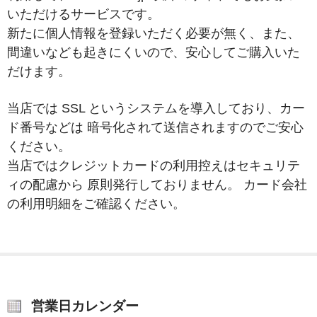
CAPTAIN STAG
いただけるサービスです。
UNITED COLORS OF BENETTON
新たに個人情報を登録いただく必要が無く、また、
間違いなども起きにくいので、安心してご購入いた
Coloregalo
だけます。
Rubacuori
当店では SSL というシステムを導入しており、カー
SHAUTLANT
ド番号などは 暗号化されて送信されますのでご安心
ください。
バッグ
当店ではクレジットカードの利用控えはセキュリテ
リュック
ィの配慮から 原則発行しておりません。 カード会社
の利用明細をご確認ください。
ショルダー
ボディ
財布・革小物
長財布
営業日カレンダー