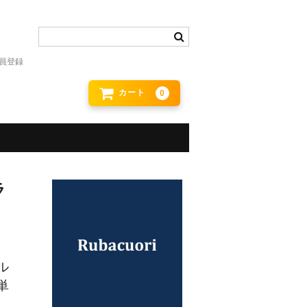
員登録
カート
0
ラ
ル
単