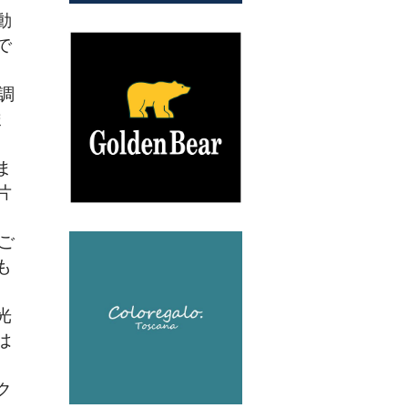
動
で
調
ま
ま
片
ご
も
光
は
ク