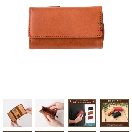
CAPTAIN STAG
UNITED COLORS OF BENETTON
Coloregalo
Rubacuori
SHAUTLANT
バッグ
リュック
ショルダー
ボディ
財布・革小物
長財布