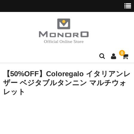
0
ブランド別
【50%OFF】Coloregalo イタリアンレ
ザー ベジタブルタンニン マルチウォ
Hush Puppies
レット
wott
normaux
Golden Bear