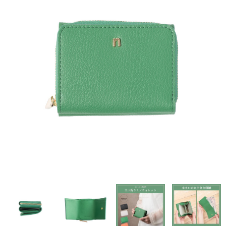
CAPTAIN STAG
UNITED COLORS OF BENETTON
Coloregalo
Rubacuori
SHAUTLANT
バッグ
リュック
ショルダー
ボディ
財布・革小物
長財布