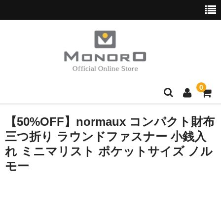
0
ブランド別
【50%OFF】normaux コンパクト財布
三つ折り ラウンドファスナー 小銭入
Hush Puppies
れ ミニマリスト ポケットサイズ ノル
wott
モー
normaux
Golden Bear