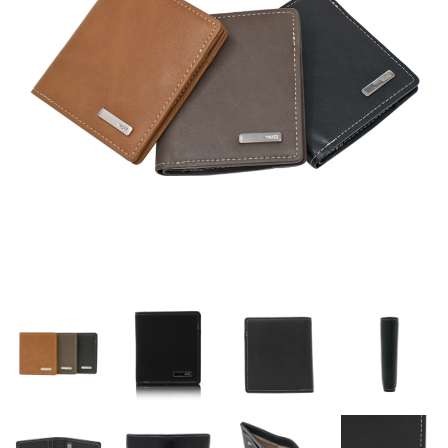
CAPTAIN STAG
UNITED COLORS OF BENETTON
Coloregalo
Rubacuori
SHAUTLANT
バッグ
リュック
ショルダー
ボディ
財布・革小物
長財布