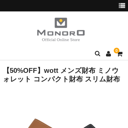
0
ブランド別
【50%OFF】wott メンズ財布 ミノウ
ォレット コンパクト財布 スリム財布
Hush Puppies
wott
normaux
Golden Bear