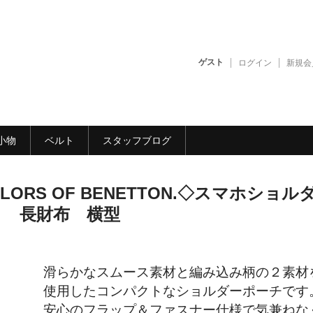
ゲスト
ログイン
新規会
小物
ベルト
スタッフブログ
COLORS OF BENETTON.◇スマホショル
ト 長財布 横型
滑らかなスムース素材と編み込み柄の２素材
使用したコンパクトなショルダーポーチです
安心のフラップ＆ファスナー仕様で気兼ねな