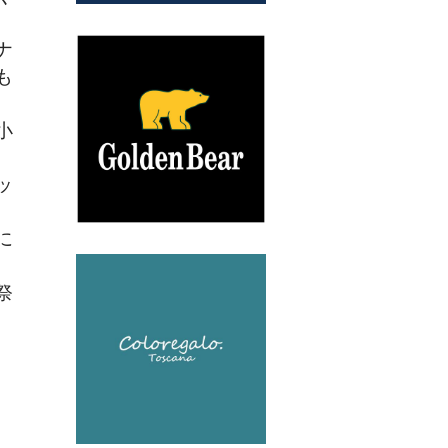
ナ
も
小
ッ
に
祭