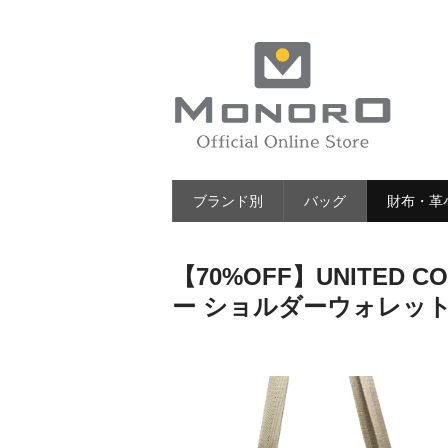
ブランド別
バッグ
財布・革
【70%OFF】UNITED 
ー ショルダーウォレッ