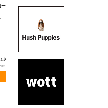
側ー
ス
僅少
(税込)