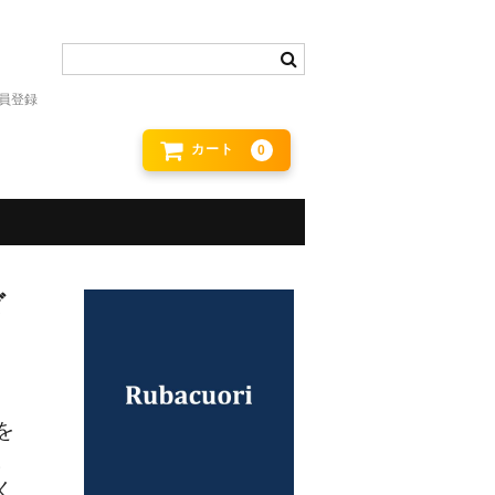
員登録
カート
0
ダ
を
。
く