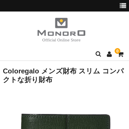
0
ブランド別
Coloregalo メンズ財布 スリム コンパ
クトな折り財布
Hush Puppies
wott
normaux
Golden Bear