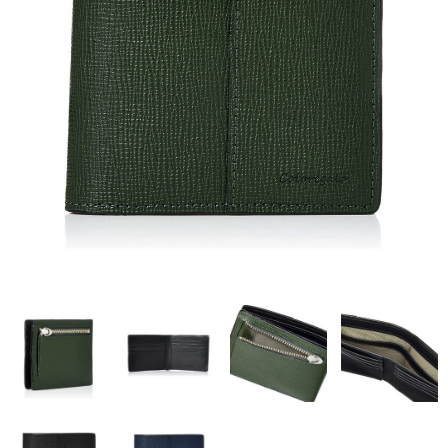
CAPTAIN STAG
UNITED COLORS OF BENETTON
Coloregalo
Rubacuori
SHAUTLANT
バッグ
リュック
ショルダー
ボディ
財布・革小物
長財布