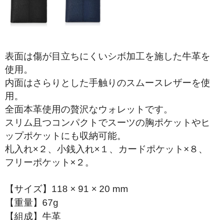
折り財布
小銭入れ
その他.
表面は傷が目立ちにくいシボ加工を施した牛革を
使用。
ベルト
内面はさらりとした手触りのスムースレザーを使
スタッフブログ
用。
全面本革使用の贅沢なウォレットです。
スリム且つコンパクトでスーツの胸ポケットやヒ
ップポケットにも収納可能。
札入れ×２、小銭入れ×１、カードポケット×８、
フリーポケット×２。
【サイズ】118 × 91 × 20 mm
【重量】67g
【組成】牛革