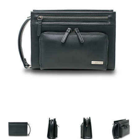
CAPTAIN STAG
UNITED COLORS OF BENETTON
Coloregalo
Rubacuori
SHAUTLANT
バッグ
リュック
ショルダー
ボディ
財布・革小物
長財布