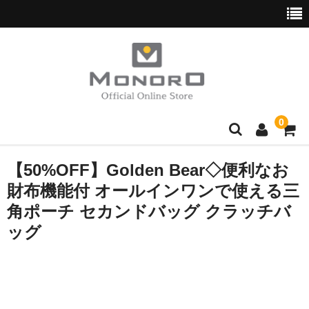
0
ブランド別
【50%OFF】Golden Bear◇便利なお
財布機能付 オールインワンで使える三
Hush Puppies
角ポーチ セカンドバッグ クラッチバ
wott
ッグ
normaux
Golden Bear