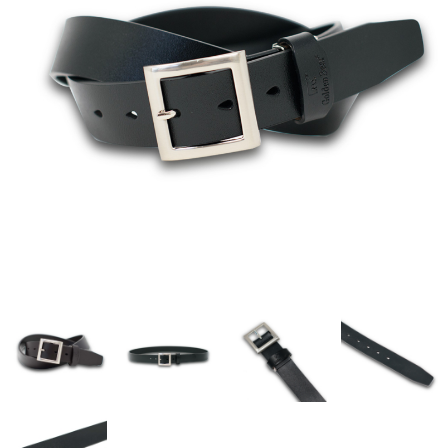
CAPTAIN STAG
UNITED COLORS OF BENETTON
Coloregalo
Rubacuori
SHAUTLANT
バッグ
リュック
ショルダー
ボディ
財布・革小物
長財布