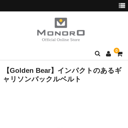
0
ブランド別
【Golden Bear】インパクトのあるギ
ャリソンバックルベルト
Hush Puppies
wott
normaux
Golden Bear