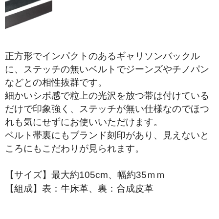
折り財布
小銭入れ
その他.
正方形でインパクトのあるギャリソンバックル
に、ステッチの無いベルトでジーンズやチノパン
ベルト
などとの相性抜群です。
スタッフブログ
細かいシボ感で粒上の光沢を放つ帯は付けている
だけで印象強く、ステッチが無い仕様なのでほつ
れも気にせずにお使いいただけます。
ベルト帯裏にもブランド刻印があり、見えないと
ころにもこだわりが見られます。
【サイズ】最大約105cm、幅約35ｍｍ
【組成】表：牛床革、裏：合成皮革