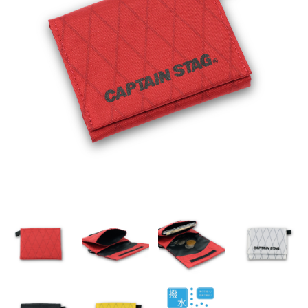
CAPTAIN STAG
UNITED COLORS OF BENETTON
Coloregalo
Rubacuori
SHAUTLANT
バッグ
リュック
ショルダー
ボディ
財布・革小物
長財布