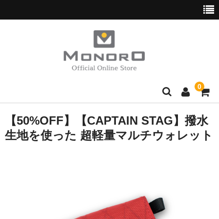
0
ブランド別
【50%OFF】【CAPTAIN STAG】撥水
生地を使った 超軽量マルチウォレット
Hush Puppies
wott
normaux
Golden Bear