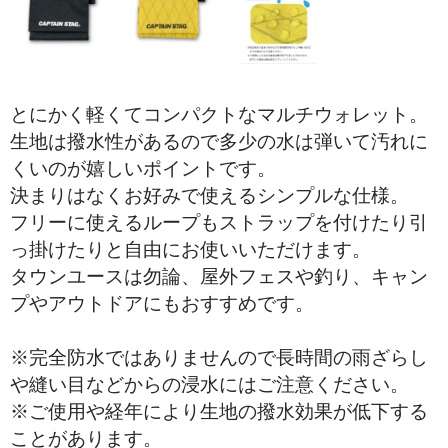
折り財布
小銭入れ
その他.
とにかく軽くてコンパクトなマルチウォレット。
生地は撥水性があるので多少の水は弾いて汚れに
ベルト
くいのが嬉しいポイントです。
スタッフブログ
決まりはなくお好みで使えるシンプルな仕様。
フリーに使えるループもストラップを付けたり引
っ掛けたりと自由にお使いいただけます。
タウンユースは勿論、屋外フェスや釣り、キャン
プやアウトドアにもおすすめです。
※完全防水ではありませんので長時間の雨ざらし
や縫い目などからの浸水にはご注意ください。
※ご使用や経年により生地の撥水効果が低下する
ことがあります。