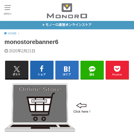
MENU
モノーロ直営オンラインストア
HOME
monostorebanner6
2020年2月21日
ポスト
シェア
はてブ
送る
Pocket