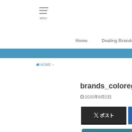
MENU
Home
Dealing Brand
HOME
brands_colore
2020年8月2日
ポスト