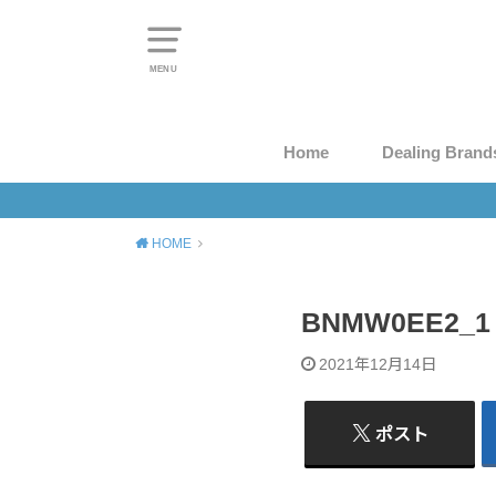
MENU
Home
Dealing Brand
HOME
BNMW0EE2_1
2021年12月14日
ポスト