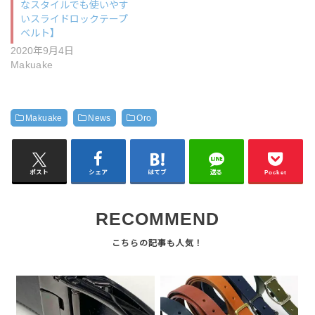
なスタイルでも使いやす
いスライドロックテープ
ベルト】
2020年9月4日
Makuake
Makuake
News
Oro
ポスト
シェア
はてブ
送る
Pocket
RECOMMEND