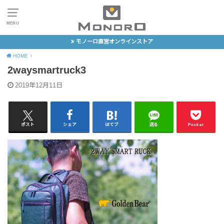
MENU
モノーロ直営オンラインストア
HOME
2waysmartruck3
2019年12月11日
ポスト
シェア
はてブ
送る
Pocket