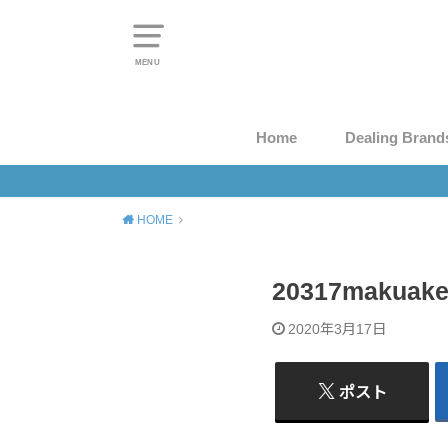
MENU
Home
Dealing Brand
HOME
20317makuak
2020年3月17日
ポスト